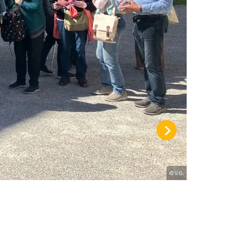
© V.G.