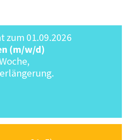
ht zum 01.09.2026
en (m/w/d)
/Woche,
 Verlängerung.