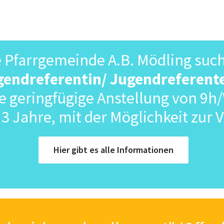
e Pfarrgemeinde A.B. Mödling suc
gendreferentin/ Jugendreferent
ne geringfügige Anstellung von 9h
f 3 Jahre, mit der Möglichkeit zur
Hier gibt es alle Informationen