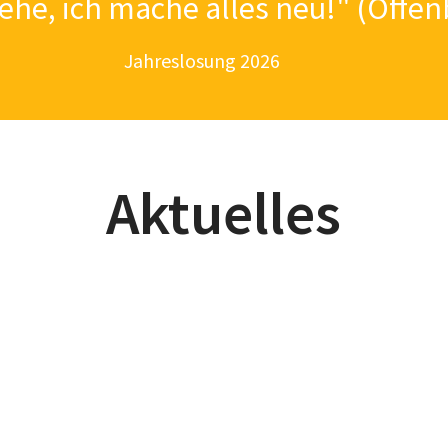
iehe, ich mache alles neu!" (Offen
Jahreslosung 2026
Aktuelles