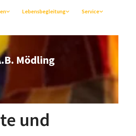
ben
Lebensbegleitung
Service
A.B.
Mödling
te und