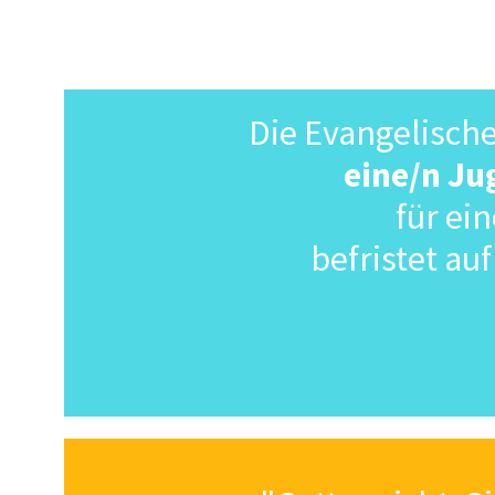
Die Evangelisch
eine/n Ju
für ei
befristet au