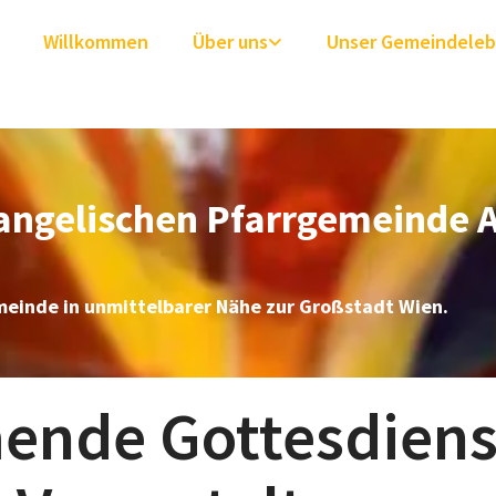
Willkommen
Über uns
Unser Gemeindele
angelischen Pfarrgemeinde 
meinde in unmittelbarer Nähe zur Großstadt Wien.
nde Gottesdiens