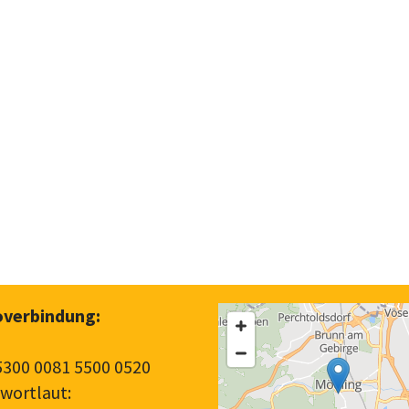
verbindung:
5300 0081 5500 0520
wortlaut: