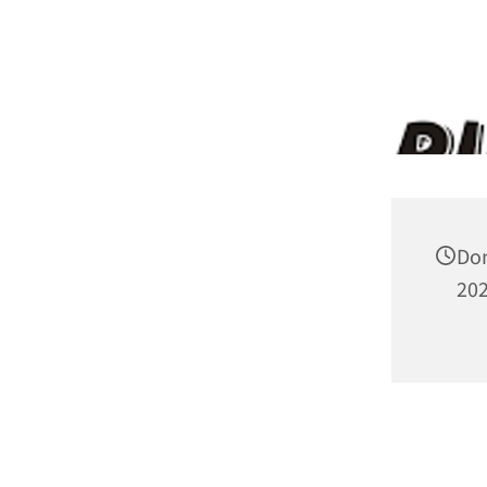
Don
202