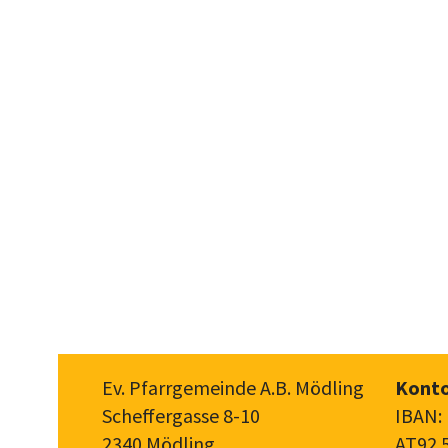
Ev. Pfarrgemeinde A.B. Mödling
Konto
Scheffergasse 8-10
IBAN:
2340 Mödling
AT92 