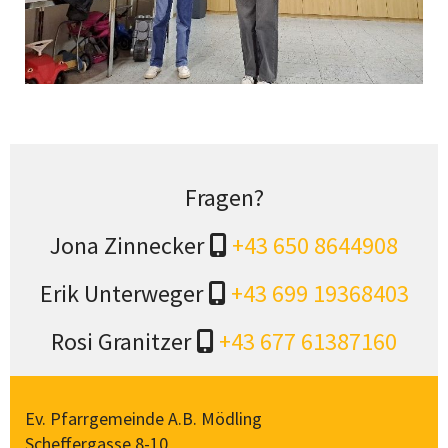
Fragen?
Jona Zinnecker
+43 650 8644908

Erik Unterweger
+43 699 19368403

Rosi Granitzer
+43 677 61387160

Ev. Pfarrgemeinde A.B. Mödling
Scheffergasse 8-10