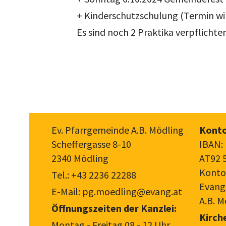
+ Kinderschutzschulung (Termin w
Es sind noch 2 Praktika verpflicht
Ev. Pfarrgemeinde A.B. Mödling
Konto
Scheffergasse 8-10
IBAN:
2340 Mödling
AT92 
Konto
Tel.:
+43 2236 22288
Evang
E-Mail:
pg.moedling@evang.at
A.B. M
Öffnungszeiten der Kanzlei:
Kirch
Montag - Freitag 08 - 12 Uhr